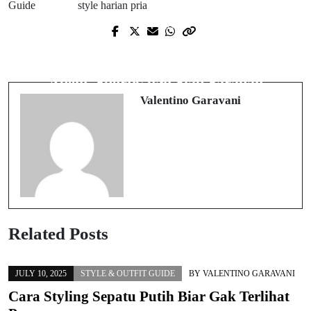
Guide
style harian pria
Prev Post
Next Post
Outfit Cowok Buat Daftar Kerja di
Gaya Cowok Buat Jalan Minggu Pagi:
Kantor Startup: Rapi Tapi Tetap
Adem, Sporty, dan Siap Sarapan
Santai
Valentino Garavani
Related Posts
JULY 10, 2025
STYLE & OUTFIT GUIDE
BY
VALENTINO GARAVANI
Cara Styling Sepatu Putih Biar Gak Terlihat