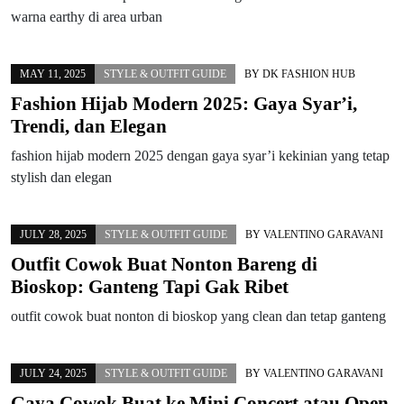
warna earthy di area urban
MAY 11, 2025
STYLE & OUTFIT GUIDE
BY
DK FASHION HUB
Fashion Hijab Modern 2025: Gaya Syar’i,
Trendi, dan Elegan
fashion hijab modern 2025 dengan gaya syar’i kekinian yang tetap
stylish dan elegan
JULY 28, 2025
STYLE & OUTFIT GUIDE
BY
VALENTINO GARAVANI
Outfit Cowok Buat Nonton Bareng di
Bioskop: Ganteng Tapi Gak Ribet
outfit cowok buat nonton di bioskop yang clean dan tetap ganteng
JULY 24, 2025
STYLE & OUTFIT GUIDE
BY
VALENTINO GARAVANI
Gaya Cowok Buat ke Mini Concert atau Open