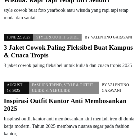
style cowok buat foto yearbook atau wisuda yang rapi tapi tetap
muda dan santai
JUNE 22, 2025
STYLE & OUTFIT GUIDE
BY
VALENTINO GARAVANI
3 Jaket Cowok Paling Fleksibel Buat Kampus
& Cuaca Tropis
3 jaket cowok paling fleksibel untuk kuliah dan cuaca tropis 2025
AUGUST
FASHION TREND
,
STYLE & OUTFIT
BY
VALENTINO
18, 2025
GUIDE
,
STYLE GUIDE
GARAVANI
Inspirasi Outfit Kantor Anti Membosankan
2025
Inspirasi outfit kantor anti membosankan kini menjadi tren di dunia
kerja modern. Tahun 2025 membawa nuansa segar pada fashion
kantor,…