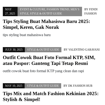
MAY
EVENT & CULTURE
,
FASHION TREND
,
MEN’S
BY
FENDI
27, 2025
STYLE
,
STYLE & OUTFIT GUIDE
FASHION
Tips Styling Buat Mahasiswa Baru 2025:
Simpel, Keren, Gak Norak
tips styling buat mahasiswa baru
JULY 30, 2025
STYLE & OUTFIT GUIDE
BY
VALENTINO GARAVANI
Outfit Cowok Buat Foto Formal KTP, SIM,
atau Paspor: Ganteng Tapi Tetap Resmi
outfit cowok buat foto formal KTP yang clean dan rapi
MAY 10, 2025
STYLE & OUTFIT GUIDE
BY
DK FASHION HUB
Tips Mix and Match Fashion Kekinian 2025:
Stylish & Simpel!