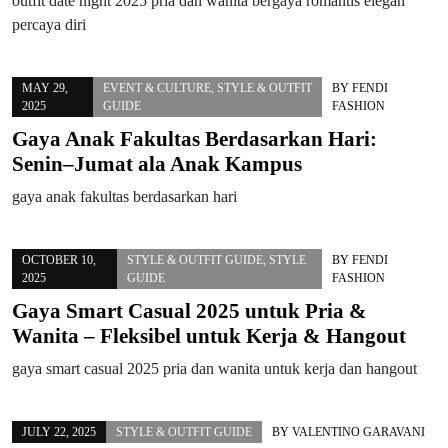
outfit date night 2025 pria dan wanita bergaya romantis elegan
percaya diri
MAY 29,
EVENT & CULTURE
,
STYLE & OUTFIT
BY
FENDI
2025
GUIDE
FASHION
Gaya Anak Fakultas Berdasarkan Hari:
Senin–Jumat ala Anak Kampus
gaya anak fakultas berdasarkan hari
OCTOBER 10,
STYLE & OUTFIT GUIDE
,
STYLE
BY
FENDI
2025
GUIDE
FASHION
Gaya Smart Casual 2025 untuk Pria &
Wanita – Fleksibel untuk Kerja & Hangout
gaya smart casual 2025 pria dan wanita untuk kerja dan hangout
JULY 22, 2025
STYLE & OUTFIT GUIDE
BY
VALENTINO GARAVANI