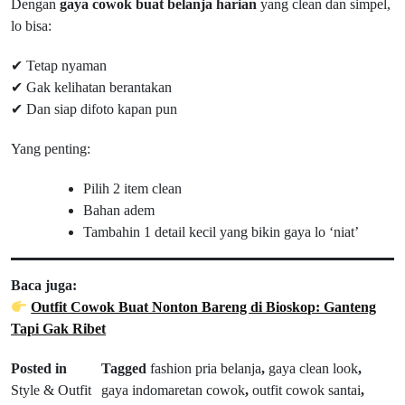
Dengan
gaya cowok buat belanja harian
yang clean dan simpel,
lo bisa:
✔ Tetap nyaman
✔ Gak kelihatan berantakan
✔ Dan siap difoto kapan pun
Yang penting:
Pilih 2 item clean
Bahan adem
Tambahin 1 detail kecil yang bikin gaya lo ‘niat’
Baca juga:
Outfit Cowok Buat Nonton Bareng di Bioskop: Ganteng
Tapi Gak Ribet
Posted in
Tagged
fashion pria belanja
,
gaya clean look
,
Style & Outfit
gaya indomaretan cowok
,
outfit cowok santai
,