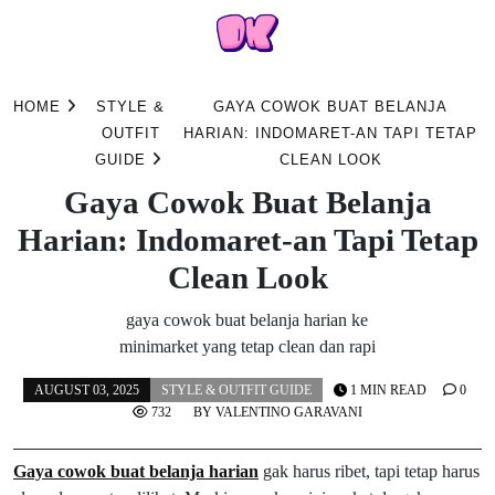
Skip
to
HOME
STYLE &
GAYA COWOK BUAT BELANJA
content
OUTFIT
HARIAN: INDOMARET-AN TAPI TETAP
GUIDE
CLEAN LOOK
Gaya Cowok Buat Belanja
Harian: Indomaret-an Tapi Tetap
Clean Look
gaya cowok buat belanja harian ke
minimarket yang tetap clean dan rapi
AUGUST 03, 2025
STYLE & OUTFIT GUIDE
1 MIN READ
0
732
BY
VALENTINO GARAVANI
Gaya cowok buat belanja harian
gak harus ribet, tapi tetap harus