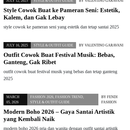
JULY 12, 2025
STYLE & OUTFIT GUIDE
BY
VALENTINO GARAVANI
Style Cowok Buat ke Pameran Seni: Estetik,
Kalem, dan Gak Lebay
style cowok ke pameran seni yang estetik dan tetap santai 2025
JULY 16, 2025
STYLE & OUTFIT GUIDE
BY
VALENTINO GARAVANI
Outfit Cowok Buat Festival Musik: Bebas,
Ganteng, Gak Ribet
outfit cowok buat festival musik yang bebas dan tetap ganteng
2025
MARCH
FASHION 2026
,
FASHION TREND
,
BY
FENDI
05, 2026
STYLE & OUTFIT GUIDE
FASHION
Modern Boho 2026 – Gaya Santai Artistik
yang Kembali Naik
modern boho 2026 pria dan wanita dengan outfit santai artistik