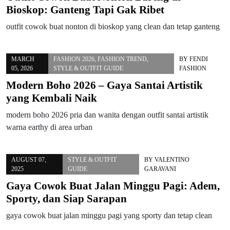
Bioskop: Ganteng Tapi Gak Ribet
outfit cowok buat nonton di bioskop yang clean dan tetap ganteng
MARCH
FASHION 2026
,
FASHION TREND
,
BY
FENDI
05, 2026
STYLE & OUTFIT GUIDE
FASHION
Modern Boho 2026 – Gaya Santai Artistik
yang Kembali Naik
modern boho 2026 pria dan wanita dengan outfit santai artistik
warna earthy di area urban
AUGUST 07,
STYLE & OUTFIT
BY
VALENTINO
2025
GUIDE
GARAVANI
Gaya Cowok Buat Jalan Minggu Pagi: Adem,
Sporty, dan Siap Sarapan
gaya cowok buat jalan minggu pagi yang sporty dan tetap clean