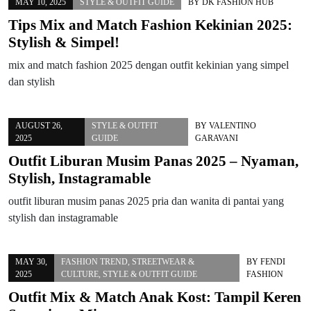
MAY 10, 2025
STYLE & OUTFIT GUIDE
BY
DK FASHION HUB
Tips Mix and Match Fashion Kekinian 2025:
Stylish & Simpel!
mix and match fashion 2025 dengan outfit kekinian yang simpel
dan stylish
AUGUST 26,
STYLE & OUTFIT
BY
VALENTINO
2025
GUIDE
GARAVANI
Outfit Liburan Musim Panas 2025 – Nyaman,
Stylish, Instagramable
outfit liburan musim panas 2025 pria dan wanita di pantai yang
stylish dan instagramable
MAY 30,
FASHION TREND
,
STREETWEAR &
BY
FENDI
2025
CULTURE
,
STYLE & OUTFIT GUIDE
FASHION
Outfit Mix & Match Anak Kost: Tampil Keren