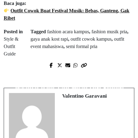
Baca juga:
Outfit Cowok Buat Festival Musik: Bebas, Ganteng, Gak
Ribet
Posted in
Tagged
fashion acara kampus
,
fashion musik pria
,
Style &
gaya anak kost rapi
,
outfit cowok kampus
,
outfit
Outfit
event mahasiswa
,
semi formal pria
Guide
Prev Post
Next Post
Outfit Cowok Buat Festival Musik:
Style Cowok Buat Foto Yearbook atau
Bebas, Ganteng, Gak Ribet
Wisuda: Rapi Tapi Tetap Diri Sendiri
Valentino Garavani