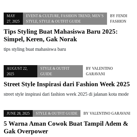
MAY
EVENT & CULTURE
,
FASHION TREND
,
MEN’S
BY
FENDI
27, 2025
STYLE
,
STYLE & OUTFIT GUIDE
FASHION
Tips Styling Buat Mahasiswa Baru 2025:
Simpel, Keren, Gak Norak
tips styling buat mahasiswa baru
AUGUST 22,
STYLE & OUTFIT
BY
VALENTINO
2025
GUIDE
GARAVANI
Street Style Inspirasi dari Fashion Week 2025
street style inspirasi dari fashion week 2025 di jalanan kota mode
JUNE 28, 2025
STYLE & OUTFIT GUIDE
BY
VALENTINO GARAVANI
5 Warna Aman Cowok Buat Tampil Adem &
Gak Overpower