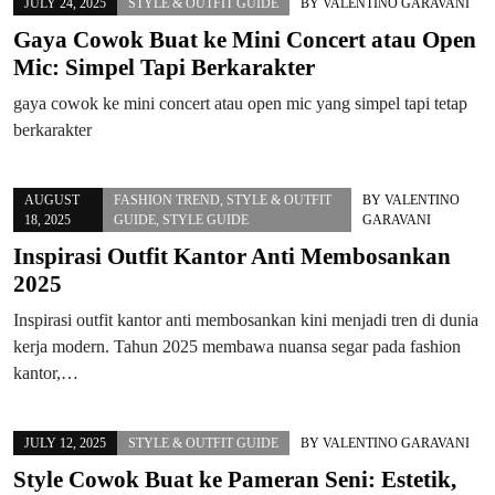
JULY 24, 2025
STYLE & OUTFIT GUIDE
BY
VALENTINO GARAVANI
Gaya Cowok Buat ke Mini Concert atau Open
Mic: Simpel Tapi Berkarakter
gaya cowok ke mini concert atau open mic yang simpel tapi tetap
berkarakter
AUGUST
FASHION TREND
,
STYLE & OUTFIT
BY
VALENTINO
18, 2025
GUIDE
,
STYLE GUIDE
GARAVANI
Inspirasi Outfit Kantor Anti Membosankan
2025
Inspirasi outfit kantor anti membosankan kini menjadi tren di dunia
kerja modern. Tahun 2025 membawa nuansa segar pada fashion
kantor,…
JULY 12, 2025
STYLE & OUTFIT GUIDE
BY
VALENTINO GARAVANI
Style Cowok Buat ke Pameran Seni: Estetik,