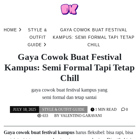
Skip
to
HOME
STYLE &
GAYA COWOK BUAT FESTIVAL
content
OUTFIT
KAMPUS: SEMI FORMAL TAPI TETAP
GUIDE
CHILL
Gaya Cowok Buat Festival
Kampus: Semi Formal Tapi Tetap
Chill
gaya cowok buat festival kampus yang
semi formal dan tetap santai
JULY 18, 2025
STYLE & OUTFIT GUIDE
1 MIN READ
0
633
BY
VALENTINO GARAVANI
Gaya cowok buat festival kampus
harus fleksibel: bisa rapi, bisa