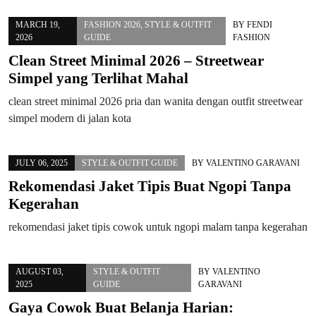
MARCH 19,
FASHION 2026
,
STYLE & OUTFIT
BY
FENDI
2026
GUIDE
FASHION
Clean Street Minimal 2026 – Streetwear
Simpel yang Terlihat Mahal
clean street minimal 2026 pria dan wanita dengan outfit streetwear
simpel modern di jalan kota
JULY 06, 2025
STYLE & OUTFIT GUIDE
BY
VALENTINO GARAVANI
Rekomendasi Jaket Tipis Buat Ngopi Tanpa
Kegerahan
rekomendasi jaket tipis cowok untuk ngopi malam tanpa kegerahan
AUGUST 03,
STYLE & OUTFIT
BY
VALENTINO
2025
GUIDE
GARAVANI
Gaya Cowok Buat Belanja Harian: