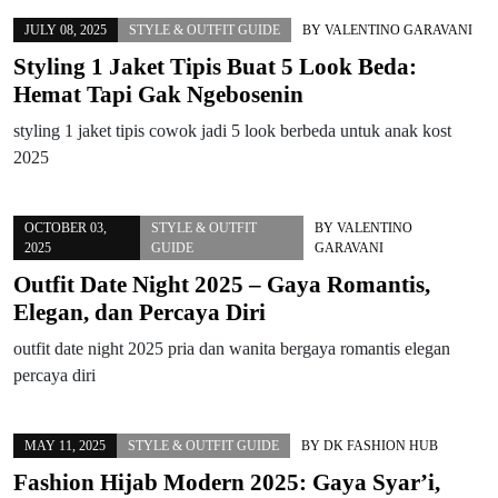
JULY 08, 2025
STYLE & OUTFIT GUIDE
BY
VALENTINO GARAVANI
Styling 1 Jaket Tipis Buat 5 Look Beda:
Hemat Tapi Gak Ngebosenin
styling 1 jaket tipis cowok jadi 5 look berbeda untuk anak kost
2025
OCTOBER 03,
STYLE & OUTFIT
BY
VALENTINO
2025
GUIDE
GARAVANI
Outfit Date Night 2025 – Gaya Romantis,
Elegan, dan Percaya Diri
outfit date night 2025 pria dan wanita bergaya romantis elegan
percaya diri
MAY 11, 2025
STYLE & OUTFIT GUIDE
BY
DK FASHION HUB
Fashion Hijab Modern 2025: Gaya Syar’i,