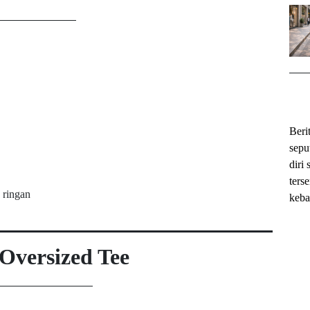
ihok
Beri
sepu
diri 
ters
 ringan
keba
Oversized Tee