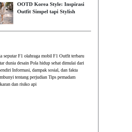
OOTD Korea Style: Inspirasi
Outfit Simpel tapi Stylish
ibet
Togel Online
Evohoki
ta seputar F1 olahraga mobil F1
Outfit terbaru
tar dunia desain
Pola hidup sehat dimulai dari
sendiri
Informasi, dampak sosial, dan fakta
embunyi tentang perjudian
Tips pemadam
karan dan risiko api