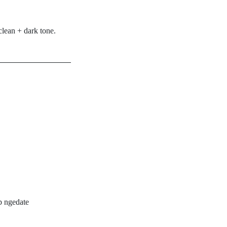
lean + dark tone.
ap ngedate