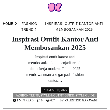
Skip
to
HOME
FASHION
INSPIRASI OUTFIT KANTOR ANTI
content
TREND
MEMBOSANKAN 2025
Inspirasi Outfit Kantor Anti
Membosankan 2025
Inspirasi outfit kantor anti
membosankan kini menjadi tren di
dunia kerja modern. Tahun 2025
membawa nuansa segar pada fashion
kantor,…
AUGUST 18, 2025
FASHION TREND
,
STYLE & OUTFIT GUIDE
,
STYLE GUIDE
1 MIN READ
0
667
BY
VALENTINO GARAVANI