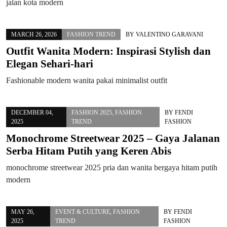
jalan kota modern
MARCH 26, 2026
FASHION TREND
BY
VALENTINO GARAVANI
Outfit Wanita Modern: Inspirasi Stylish dan
Elegan Sehari-hari
Fashionable modern wanita pakai minimalist outfit
DECEMBER 04,
FASHION 2025
,
FASHION
BY
FENDI
2025
TREND
FASHION
Monochrome Streetwear 2025 – Gaya Jalanan
Serba Hitam Putih yang Keren Abis
monochrome streetwear 2025 pria dan wanita bergaya hitam putih
modern
MAY 26,
EVENT & CULTURE
,
FASHION
BY
FENDI
2025
TREND
FASHION