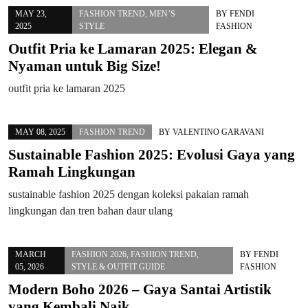
MAY 23,
FASHION TREND
,
MEN’S
BY
FENDI
2025
STYLE
FASHION
Outfit Pria ke Lamaran 2025: Elegan &
Nyaman untuk Big Size!
outfit pria ke lamaran 2025
MAY 08, 2025
FASHION TREND
BY
VALENTINO GARAVANI
Sustainable Fashion 2025: Evolusi Gaya yang
Ramah Lingkungan
sustainable fashion 2025 dengan koleksi pakaian ramah
lingkungan dan tren bahan daur ulang
MARCH
FASHION 2026
,
FASHION TREND
,
BY
FENDI
05, 2026
STYLE & OUTFIT GUIDE
FASHION
Modern Boho 2026 – Gaya Santai Artistik
yang Kembali Naik