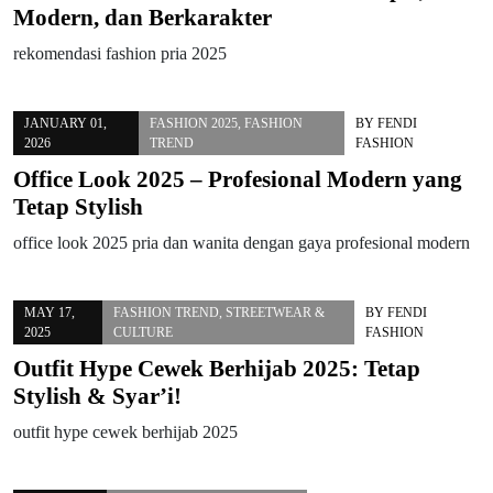
Modern, dan Berkarakter
rekomendasi fashion pria 2025
JANUARY 01,
FASHION 2025
,
FASHION
BY
FENDI
2026
TREND
FASHION
Office Look 2025 – Profesional Modern yang
Tetap Stylish
office look 2025 pria dan wanita dengan gaya profesional modern
MAY 17,
FASHION TREND
,
STREETWEAR &
BY
FENDI
2025
CULTURE
FASHION
Outfit Hype Cewek Berhijab 2025: Tetap
Stylish & Syar’i!
outfit hype cewek berhijab 2025