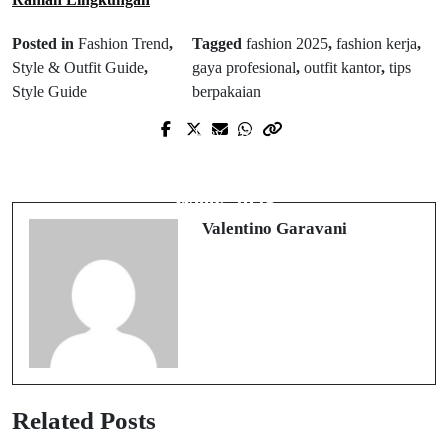
Posted in
Fashion Trend
,
Tagged
fashion 2025
,
fashion kerja
,
Style & Outfit Guide
,
gaya profesional
,
outfit kantor
,
tips
Style Guide
berpakaian
Prev Post
Next Post
Trend Fashion Streetwear 2025 untuk
Street Style Inspirasi dari Fashion
Pria & Wanita
Week 2025
Valentino Garavani
Related Posts