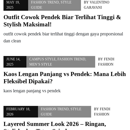
MAY 19,
FASHION TREND
,
STYLE
BY
VALENTINO
2025
GUIDE
GARAVANI
Outfit Cowok Pendek Biar Terlihat Tinggi &
Stylish Maksimal!
outfit cowok pendek biar terlihat tinggi dengan gaya proporsional
dan clean
JUNE 14,
CAMPUS STYLE
,
FASHION TREND
,
BY
FENDI
2025
MEN’S STYLE
FASHION
Kaos Lengan Panjang vs Pendek: Mana Lebih
Fleksibel Dipakai?
kaos lengan panjang vs pendek
FEBRUARY 18,
FASHION TREND
,
STYLE
BY
FENDI
2026
GUIDE
FASHION
Layered Summer Look 2026 – Ringan,