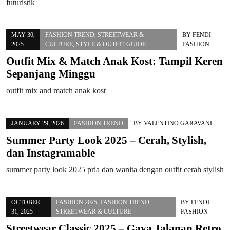
futuristik
MAY 30,
FASHION TREND
,
STREETWEAR &
BY
FENDI
2025
CULTURE
,
STYLE & OUTFIT GUIDE
FASHION
Outfit Mix & Match Anak Kost: Tampil Keren
Sepanjang Minggu
outfit mix and match anak kost
JANUARY 29, 2026
FASHION TREND
BY
VALENTINO GARAVANI
Summer Party Look 2025 – Cerah, Stylish,
dan Instagramable
summer party look 2025 pria dan wanita dengan outfit cerah stylish
OCTOBER
FASHION 2025
,
FASHION TREND
,
BY
FENDI
31, 2025
STREETWEAR & CULTURE
FASHION
Streetwear Classic 2025 – Gaya Jalanan Retro