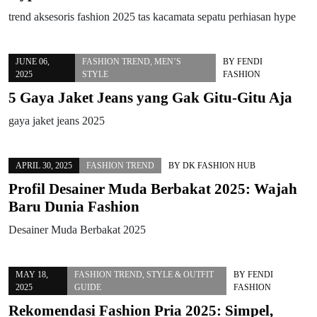
trend aksesoris fashion 2025 tas kacamata sepatu perhiasan hype
JUNE 06,
FASHION TREND
,
MEN’S
BY
FENDI
2025
STYLE
FASHION
5 Gaya Jaket Jeans yang Gak Gitu-Gitu Aja
gaya jaket jeans 2025
APRIL 30, 2025
FASHION TREND
BY
DK FASHION HUB
Profil Desainer Muda Berbakat 2025: Wajah
Baru Dunia Fashion
Desainer Muda Berbakat 2025
MAY 18,
FASHION TREND
,
STYLE & OUTFIT
BY
FENDI
2025
GUIDE
FASHION
Rekomendasi Fashion Pria 2025: Simpel,