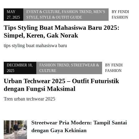
MAY
EVENT & CULTURE
,
FASHION TREND
,
MEN’S
BY
FENDI
27, 2025
STYLE
,
STYLE & OUTFIT GUIDE
FASHION
Tips Styling Buat Mahasiswa Baru 2025:
Simpel, Keren, Gak Norak
tips styling buat mahasiswa baru
DECEMBER 18,
FASHION TREND
,
STREETWEAR &
BY
FENDI
2025
CULTURE
FASHION
Urban Techwear 2025 – Outfit Futuristik
dengan Fungsi Maksimal
Tren urban techwear 2025
Streetwear Pria Modern: Tampil Santai
dengan Gaya Kekinian