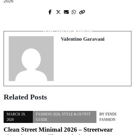
2026
Prev Post
Outfit Hijab Modern: Tampil Stylish
dan Tetap Elegan
Valentino Garavani
Related Posts
MARCH 19,
FASHION 2026
,
STYLE & OUTFIT
BY
FENDI
2026
GUIDE
FASHION
Clean Street Minimal 2026 – Streetwear