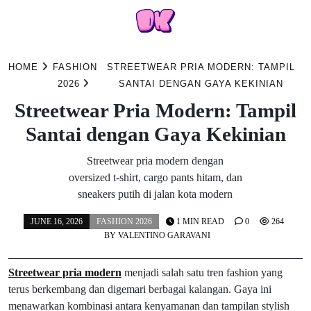
Skip
to
HOME
FASHION
STREETWEAR PRIA MODERN: TAMPIL
content
2026
SANTAI DENGAN GAYA KEKINIAN
Streetwear Pria Modern: Tampil
Santai dengan Gaya Kekinian
Streetwear pria modern dengan
oversized t-shirt, cargo pants hitam, dan
sneakers putih di jalan kota modern
JUNE 16, 2026
FASHION 2026
1 MIN READ
0
264
BY
VALENTINO GARAVANI
Streetwear pria modern
menjadi salah satu tren fashion yang
terus berkembang dan digemari berbagai kalangan. Gaya ini
menawarkan kombinasi antara kenyamanan dan tampilan stylish