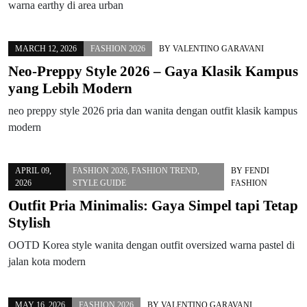
warna earthy di area urban
MARCH 12, 2026
FASHION 2026
BY
VALENTINO GARAVANI
Neo-Preppy Style 2026 – Gaya Klasik Kampus
yang Lebih Modern
neo preppy style 2026 pria dan wanita dengan outfit klasik kampus
modern
APRIL 09,
FASHION 2026
,
FASHION TREND
,
BY
FENDI
2026
STYLE GUIDE
FASHION
Outfit Pria Minimalis: Gaya Simpel tapi Tetap
Stylish
OOTD Korea style wanita dengan outfit oversized warna pastel di
jalan kota modern
MAY 16, 2026
FASHION 2026
BY
VALENTINO GARAVANI