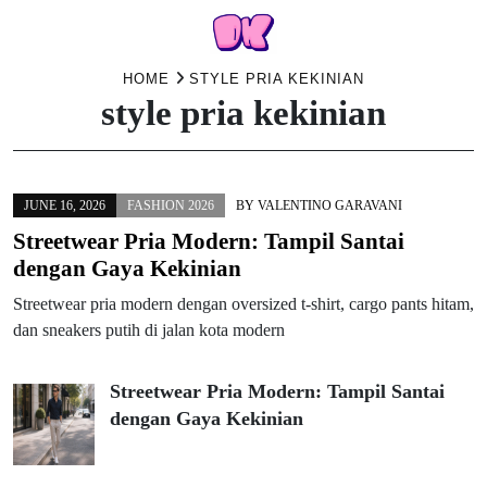
Skip
HOME
STYLE PRIA KEKINIAN
style pria kekinian
to
content
JUNE 16, 2026
FASHION 2026
BY
VALENTINO GARAVANI
Streetwear Pria Modern: Tampil Santai
dengan Gaya Kekinian
Streetwear pria modern dengan oversized t-shirt, cargo pants hitam,
dan sneakers putih di jalan kota modern
Streetwear Pria Modern: Tampil Santai
dengan Gaya Kekinian