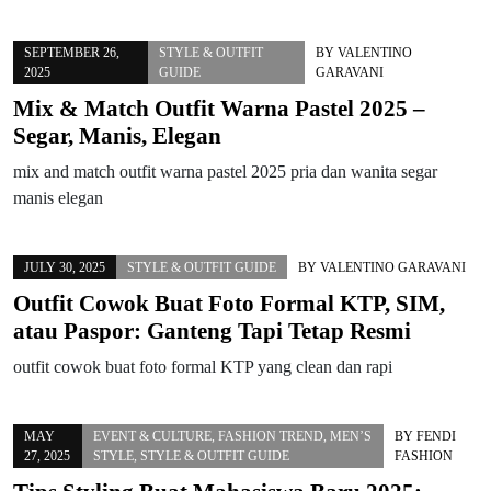
SEPTEMBER 26,
STYLE & OUTFIT
BY
VALENTINO
2025
GUIDE
GARAVANI
Mix & Match Outfit Warna Pastel 2025 –
Segar, Manis, Elegan
mix and match outfit warna pastel 2025 pria dan wanita segar
manis elegan
JULY 30, 2025
STYLE & OUTFIT GUIDE
BY
VALENTINO GARAVANI
Outfit Cowok Buat Foto Formal KTP, SIM,
atau Paspor: Ganteng Tapi Tetap Resmi
outfit cowok buat foto formal KTP yang clean dan rapi
MAY
EVENT & CULTURE
,
FASHION TREND
,
MEN’S
BY
FENDI
27, 2025
STYLE
,
STYLE & OUTFIT GUIDE
FASHION