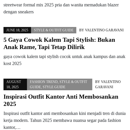
streetwear formal mix 2025 pria dan wanita memadukan blazer
dengan sneakers
JUNE 18, 2025
STYLE & OUTFIT GUIDE
BY
VALENTINO GARAVANI
5 Gaya Cowok Kalem Tapi Stylish: Bukan
Anak Rame, Tapi Tetap Dilirik
gaya cowok kalem tapi stylish cocok untuk anak kampus dan anak
kost 2025
AUGUST
FASHION TREND
,
STYLE & OUTFIT
BY
VALENTINO
18, 2025
GUIDE
,
STYLE GUIDE
GARAVANI
Inspirasi Outfit Kantor Anti Membosankan
2025
Inspirasi outfit kantor anti membosankan kini menjadi tren di dunia
kerja modern. Tahun 2025 membawa nuansa segar pada fashion
kantor,…