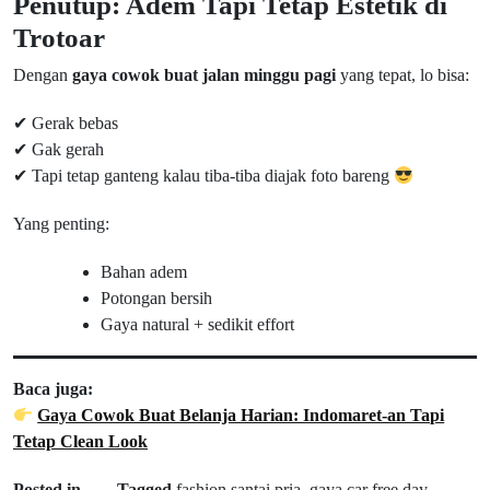
Penutup: Adem Tapi Tetap Estetik di
Trotoar
Dengan
gaya cowok buat jalan minggu pagi
yang tepat, lo bisa:
✔ Gerak bebas
✔ Gak gerah
✔ Tapi tetap ganteng kalau tiba-tiba diajak foto bareng
Yang penting:
Bahan adem
Potongan bersih
Gaya natural + sedikit effort
Baca juga:
Gaya Cowok Buat Belanja Harian: Indomaret-an Tapi
Tetap Clean Look
Posted in
Tagged
fashion santai pria
,
gaya car free day
,