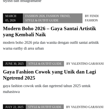
stylish dan instagramable
MARCH
FASHION 2026
,
FASHION TREND
,
BY
FENDI
05, 2026
STYLE & OUTFIT GUIDE
FASHION
Modern Boho 2026 – Gaya Santai Artistik
yang Kembali Naik
modern boho 2026 pria dan wanita dengan outfit santai artistik
warna earthy di area urban
JUNE 30, 2025
STYLE & OUTFIT GUIDE
BY
VALENTINO GARAVANI
Gaya Fashion Cowok yang Unik dan Lagi
Ngetrend 2025
gaya fashion cowok unik dan ngetrend tahun 2025 untuk
mahasiswa
JULY 22, 2025
STYLE & OUTFIT GUIDE
BY
VALENTINO GARAVANI