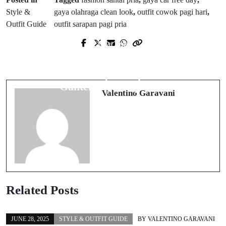
Style &
gaya olahraga clean look
,
outfit cowok pagi hari
,
Outfit Guide
outfit sarapan pagi pria
Next Post
Prev Post
Gaya Cowok Buat Nongkrong di
Gaya Cowok Buat Belanja Harian:
Rooftop Cafe Malam Hari: Adem,
Indomaret-an Tapi Tetap Clean Look
Ganteng, dan Nyaman
Valentino Garavani
Related Posts
JUNE 28, 2025
STYLE & OUTFIT GUIDE
BY
VALENTINO GARAVANI