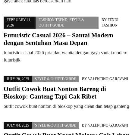
gaya anak fakultas berdasarkan hari
FEBRUARY 11,
FASHION TREND
,
STYLE &
BY
FENDI
2026
OUTFIT GUIDE
FASHION
Futuristic Casual 2026 – Santai Modern
dengan Sentuhan Masa Depan
futuristic casual 2026 pria dan wanita dengan gaya santai modern
futuristik
JULY 28, 2025
STYLE & OUTFIT GUIDE
BY
VALENTINO GARAVANI
Outfit Cowok Buat Nonton Bareng di
Bioskop: Ganteng Tapi Gak Ribet
outfit cowok buat nonton di bioskop yang clean dan tetap ganteng
JULY 04, 2025
STYLE & OUTFIT GUIDE
BY
VALENTINO GARAVANI