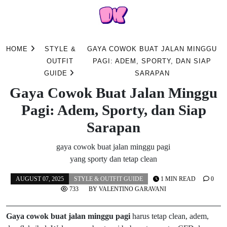
Skip
to
HOME
STYLE &
GAYA COWOK BUAT JALAN MINGGU
content
OUTFIT
PAGI: ADEM, SPORTY, DAN SIAP
GUIDE
SARAPAN
Gaya Cowok Buat Jalan Minggu
Pagi: Adem, Sporty, dan Siap
Sarapan
gaya cowok buat jalan minggu pagi
yang sporty dan tetap clean
AUGUST 07, 2025
STYLE & OUTFIT GUIDE
1 MIN READ
0
733
BY
VALENTINO GARAVANI
Gaya cowok buat jalan minggu pagi
harus tetap clean, adem,