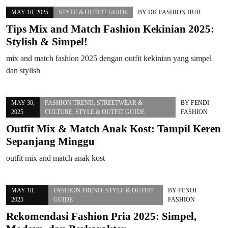
MAY 10, 2025
STYLE & OUTFIT GUIDE
BY
DK FASHION HUB
Tips Mix and Match Fashion Kekinian 2025:
Stylish & Simpel!
mix and match fashion 2025 dengan outfit kekinian yang simpel
dan stylish
MAY 30,
FASHION TREND
,
STREETWEAR &
BY
FENDI
2025
CULTURE
,
STYLE & OUTFIT GUIDE
FASHION
Outfit Mix & Match Anak Kost: Tampil Keren
Sepanjang Minggu
outfit mix and match anak kost
MAY 18,
FASHION TREND
,
STYLE & OUTFIT
BY
FENDI
2025
GUIDE
FASHION
Rekomendasi Fashion Pria 2025: Simpel,