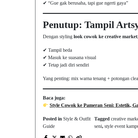
✔ “Gue gak berusaha, tapi gue ngerti gaya”
Penutup: Tampil Artsy
Dengan styling
look cowok ke creative market
✔ Tampil beda
✔ Masuk ke suasana visual
✔ Tetap jadi diri sendiri
Yang penting: mix warna tenang + potongan clean
Baca juga:
Style Cowok ke Pameran Seni: Estetik, Ga
Posted in
Style & Outfit
Tagged
creative marke
Guide
seni
,
style event kamp
Prev Post