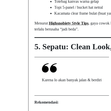
Totebag kanvas warna gelap
Topi 5-panel / bucket hat netral
Kacamata clear frame bulat (buat y
Menurut
Highsnobiety Style Tips
, gaya cowok 
terlalu berusaha “jadi beda”.
5. Sepatu: Clean Loo
Karena lo akan banyak jalan & berdiri
Rekomendasi: