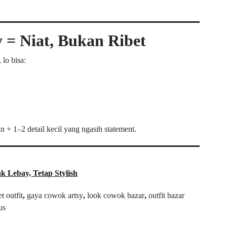
 = Niat, Bukan Ribet
, lo bisa:
 + 1–2 detail kecil yang ngasih statement.
k Lebay, Tetap Stylish
t outfit
,
gaya cowok artsy
,
look cowok bazar
,
outfit bazar
us
Next Post