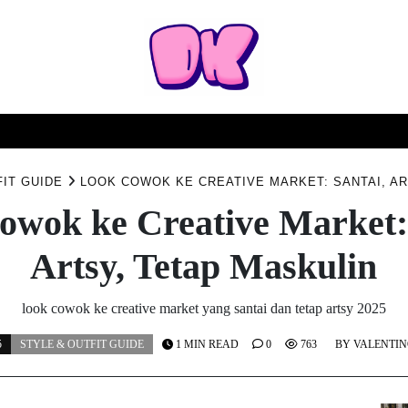
TURN
SYARAT & KETENTUAN
KEBIJAKAN PRIVASI
FIT GUIDE
LOOK COWOK KE CREATIVE MARKET: SANTAI, AR
owok ke Creative Market: 
Artsy, Tetap Maskulin
look cowok ke creative market yang santai dan tetap artsy 2025
5
STYLE & OUTFIT GUIDE
1 MIN READ
0
763
BY
VALENTIN