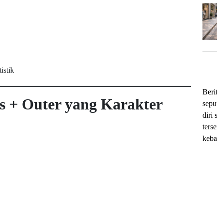
ihok
istik
Beri
s + Outer yang Karakter
sepu
diri 
ters
keba