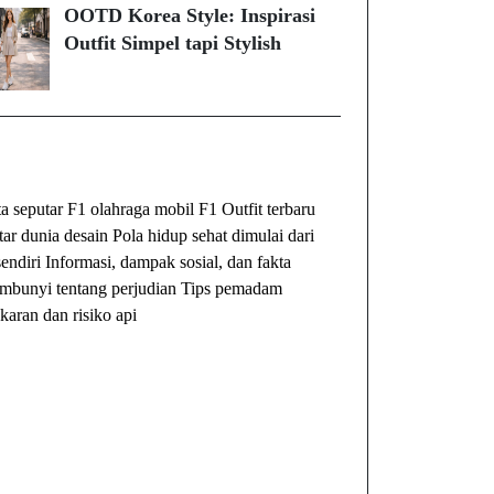
OOTD Korea Style: Inspirasi
Outfit Simpel tapi Stylish
ibet
Togel Online
Evohoki
ta seputar F1 olahraga mobil F1
Outfit terbaru
tar dunia desain
Pola hidup sehat dimulai dari
sendiri
Informasi, dampak sosial, dan fakta
embunyi tentang perjudian
Tips pemadam
karan dan risiko api