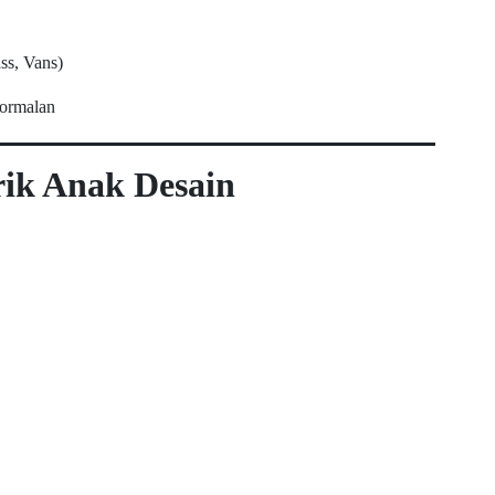
ss, Vans)
formalan
rik Anak Desain