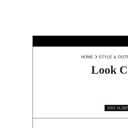
Skip
to
content
TENTANG KAMI
REFUND & RE
HOME
STYLE & OUT
Look C
JULY 14, 202