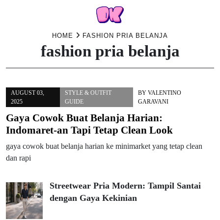
Skip
HOME
FASHION PRIA BELANJA
fashion pria belanja
to
content
AUGUST 03,
STYLE & OUTFIT
BY
VALENTINO
2025
GUIDE
GARAVANI
Gaya Cowok Buat Belanja Harian:
Indomaret-an Tapi Tetap Clean Look
gaya cowok buat belanja harian ke minimarket yang tetap clean
dan rapi
Streetwear Pria Modern: Tampil Santai
dengan Gaya Kekinian