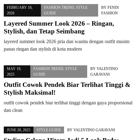
FEBRUARY 18,
FASHION TREND
,
STYLE
BY
FENDI
2026
GUIDE
FASHION
Layered Summer Look 2026 – Ringan,
Stylish, dan Tetap Seimbang
layered summer look 2026 pria dan wanita dengan outfit musim
panas ringan dan stylish di kota modern
MAY 19,
FASHION TREND
,
STYLE
BY
VALENTINO
2025
GUIDE
GARAVANI
Outfit Cowok Pendek Biar Terlihat Tinggi &
Stylish Maksimal!
outfit cowok pendek biar terlihat tinggi dengan gaya proporsional
dan clean
JUNE 20, 2025
STYLE GUIDE
BY
VALENTINO GARAVANI