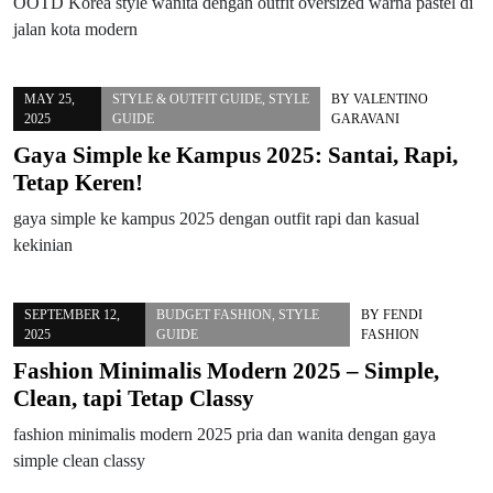
OOTD Korea style wanita dengan outfit oversized warna pastel di
jalan kota modern
MAY 25,
STYLE & OUTFIT GUIDE
,
STYLE
BY
VALENTINO
2025
GUIDE
GARAVANI
Gaya Simple ke Kampus 2025: Santai, Rapi,
Tetap Keren!
gaya simple ke kampus 2025 dengan outfit rapi dan kasual
kekinian
SEPTEMBER 12,
BUDGET FASHION
,
STYLE
BY
FENDI
2025
GUIDE
FASHION
Fashion Minimalis Modern 2025 – Simple,
Clean, tapi Tetap Classy
fashion minimalis modern 2025 pria dan wanita dengan gaya
simple clean classy