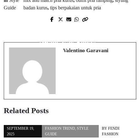
in
Style
mix and match pria kurus
,
outfit pria ramping
,
styling
Guide
badan kurus
,
tips berpakaian untuk pria
Prev Post
Next Post
Outfit Cowok Pendek Biar Terlihat
Fashion Cowok Gemuk 2025: Tampil
Tinggi & Stylish Maksimal!
Rapi, Gak Bulky!
Valentino Garavani
Related Posts
SEPTEMBER 19,
FASHION TREND
,
STYLE
BY
FENDI
2025
GUIDE
FASHION