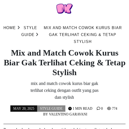
Skip
to
HOME
STYLE
MIX AND MATCH COWOK KURUS BIAR
content
GUIDE
GAK TERLIHAT CEKING & TETAP
STYLISH
Mix and Match Cowok Kurus
Biar Gak Terlihat Ceking & Tetap
Stylish
mix and match cowok kurus biar gak
terlihat ceking dengan outfit yang pas
dan stylish
MAY 20, 2025
STYLE GUIDE
1 MIN READ
0
774
BY
VALENTINO GARAVANI