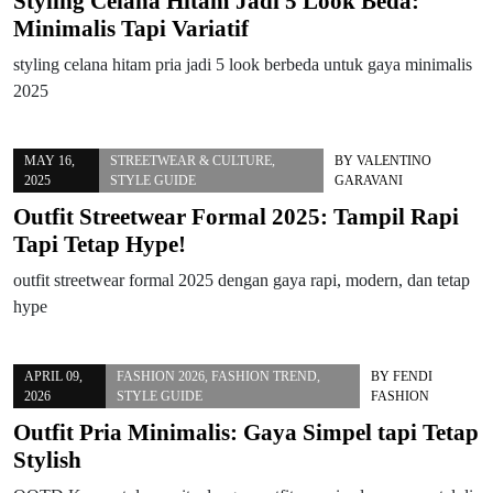
Styling Celana Hitam Jadi 5 Look Beda:
Minimalis Tapi Variatif
styling celana hitam pria jadi 5 look berbeda untuk gaya minimalis
2025
MAY 16,
STREETWEAR & CULTURE
,
BY
VALENTINO
2025
STYLE GUIDE
GARAVANI
Outfit Streetwear Formal 2025: Tampil Rapi
Tapi Tetap Hype!
outfit streetwear formal 2025 dengan gaya rapi, modern, dan tetap
hype
APRIL 09,
FASHION 2026
,
FASHION TREND
,
BY
FENDI
2026
STYLE GUIDE
FASHION
Outfit Pria Minimalis: Gaya Simpel tapi Tetap
Stylish