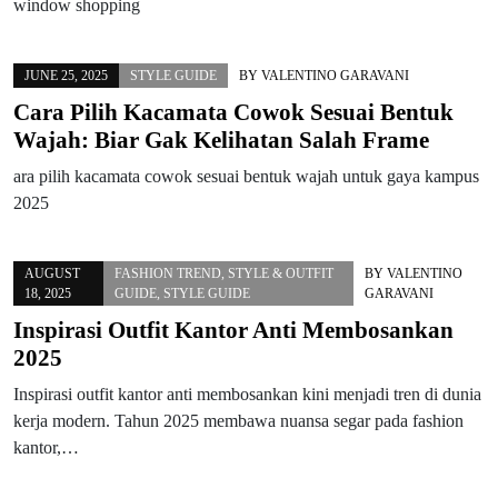
window shopping
JUNE 25, 2025
STYLE GUIDE
BY
VALENTINO GARAVANI
Cara Pilih Kacamata Cowok Sesuai Bentuk
Wajah: Biar Gak Kelihatan Salah Frame
ara pilih kacamata cowok sesuai bentuk wajah untuk gaya kampus
2025
AUGUST
FASHION TREND
,
STYLE & OUTFIT
BY
VALENTINO
18, 2025
GUIDE
,
STYLE GUIDE
GARAVANI
Inspirasi Outfit Kantor Anti Membosankan
2025
Inspirasi outfit kantor anti membosankan kini menjadi tren di dunia
kerja modern. Tahun 2025 membawa nuansa segar pada fashion
kantor,…