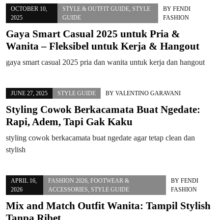
OCTOBER 10,
STYLE & OUTFIT GUIDE
,
STYLE
BY
FENDI
2025
GUIDE
FASHION
Gaya Smart Casual 2025 untuk Pria &
Wanita – Fleksibel untuk Kerja & Hangout
gaya smart casual 2025 pria dan wanita untuk kerja dan hangout
JUNE 27, 2025
STYLE GUIDE
BY
VALENTINO GARAVANI
Styling Cowok Berkacamata Buat Ngedate:
Rapi, Adem, Tapi Gak Kaku
styling cowok berkacamata buat ngedate agar tetap clean dan
stylish
APRIL 16,
FASHION 2026
,
FOOTWEAR &
BY
FENDI
2026
ACCESSORIES
,
STYLE GUIDE
FASHION
Mix and Match Outfit Wanita: Tampil Stylish
Tanpa Ribet