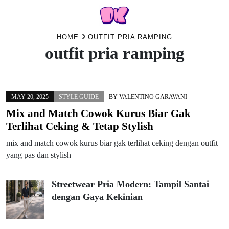
Skip
HOME
OUTFIT PRIA RAMPING
outfit pria ramping
to
content
MAY 20, 2025
STYLE GUIDE
BY
VALENTINO GARAVANI
Mix and Match Cowok Kurus Biar Gak
Terlihat Ceking & Tetap Stylish
mix and match cowok kurus biar gak terlihat ceking dengan outfit
yang pas dan stylish
Streetwear Pria Modern: Tampil Santai
dengan Gaya Kekinian