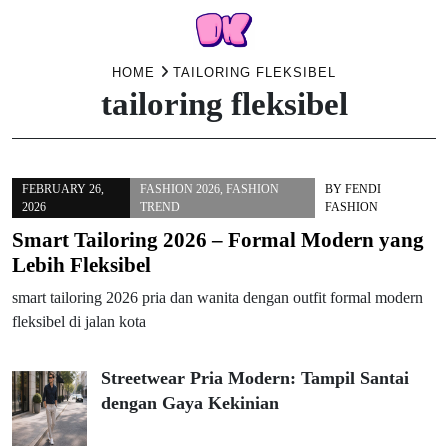
Skip
HOME
TAILORING FLEKSIBEL
tailoring fleksibel
to
content
FEBRUARY 26,
FASHION 2026
,
FASHION
BY
FENDI
2026
TREND
FASHION
Smart Tailoring 2026 – Formal Modern yang
Lebih Fleksibel
smart tailoring 2026 pria dan wanita dengan outfit formal modern
fleksibel di jalan kota
Streetwear Pria Modern: Tampil Santai
dengan Gaya Kekinian