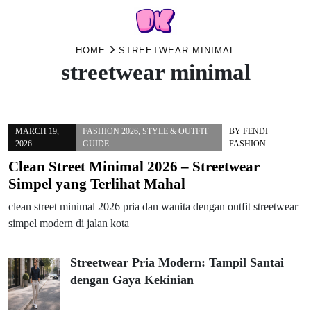
Skip
HOME
STREETWEAR MINIMAL
streetwear minimal
to
content
MARCH 19,
FASHION 2026
,
STYLE & OUTFIT
BY
FENDI
2026
GUIDE
FASHION
Clean Street Minimal 2026 – Streetwear
Simpel yang Terlihat Mahal
clean street minimal 2026 pria dan wanita dengan outfit streetwear
simpel modern di jalan kota
Streetwear Pria Modern: Tampil Santai
dengan Gaya Kekinian