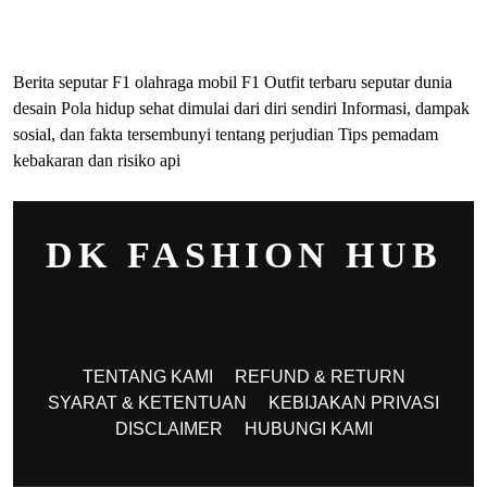
ihokibet
Togel Online
Evohoki
Berita seputar F1 olahraga mobil F1
Outfit terbaru seputar dunia
desain
Pola hidup sehat dimulai dari diri sendiri
Informasi, dampak
sosial, dan fakta tersembunyi tentang perjudian
Tips pemadam
kebakaran dan risiko api
DK FASHION HUB
TENTANG KAMI
REFUND & RETURN
SYARAT & KETENTUAN
KEBIJAKAN PRIVASI
DISCLAIMER
HUBUNGI KAMI