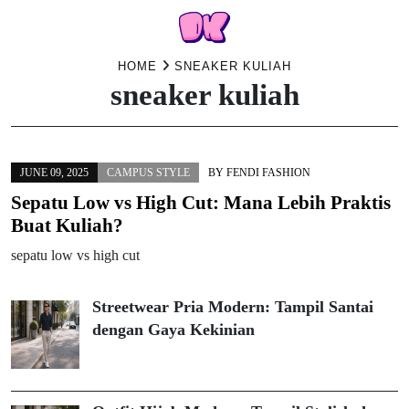
Skip
HOME
SNEAKER KULIAH
sneaker kuliah
to
content
JUNE 09, 2025
CAMPUS STYLE
BY
FENDI FASHION
Sepatu Low vs High Cut: Mana Lebih Praktis
Buat Kuliah?
sepatu low vs high cut
Streetwear Pria Modern: Tampil Santai
dengan Gaya Kekinian