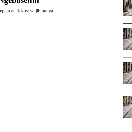
Ngebosenin
sepatu anak kost wajib punya