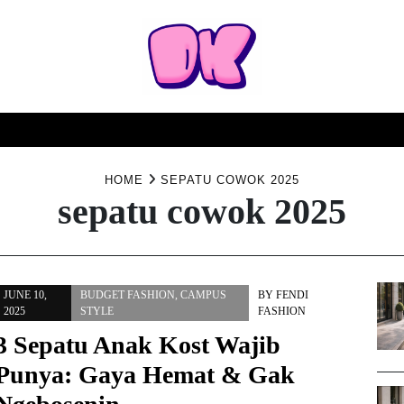
TURN
SYARAT & KETENTUAN
KEBIJAKAN PRIVASI
HOME
SEPATU COWOK 2025
sepatu cowok 2025
JUNE 10,
BUDGET FASHION
,
CAMPUS
BY
FENDI
2025
STYLE
FASHION
3 Sepatu Anak Kost Wajib
Punya: Gaya Hemat & Gak