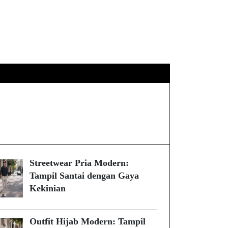
DISCLAIMER
HUBUNGI KAMI
Streetwear Pria Modern:
Tampil Santai dengan Gaya
Kekinian
Outfit Hijab Modern: Tampil