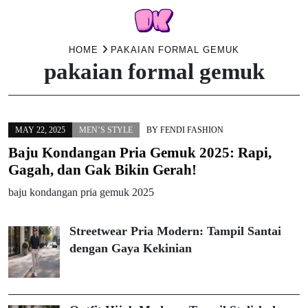
Skip
HOME
PAKAIAN FORMAL GEMUK
pakaian formal gemuk
to
content
MAY 22, 2025
MEN’S STYLE
BY
FENDI FASHION
Baju Kondangan Pria Gemuk 2025: Rapi,
Gagah, dan Gak Bikin Gerah!
baju kondangan pria gemuk 2025
Streetwear Pria Modern: Tampil Santai
dengan Gaya Kekinian