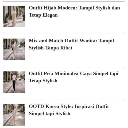
Outfit Hijab Modern: Tampil Stylish dan
Tetap Elegan
Mix and Match Outfit Wanita: Tampil
Stylish Tanpa Ribet
Outfit Pria Minimalis: Gaya Simpel tapi
Tetap Stylish
OOTD Korea Style: Inspirasi Outfit
Simpel tapi Stylish