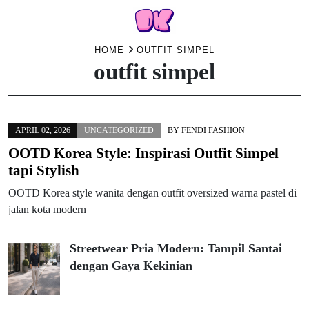
Skip
HOME
OUTFIT SIMPEL
outfit simpel
to
content
APRIL 02, 2026
UNCATEGORIZED
BY
FENDI FASHION
OOTD Korea Style: Inspirasi Outfit Simpel
tapi Stylish
OOTD Korea style wanita dengan outfit oversized warna pastel di
jalan kota modern
Streetwear Pria Modern: Tampil Santai
dengan Gaya Kekinian