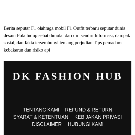
ihokibet
Togel Online
Evohoki
Berita seputar F1 olahraga mobil F1
Outfit terbaru seputar dunia
desain
Pola hidup sehat dimulai dari diri sendiri
Informasi, dampak
sosial, dan fakta tersembunyi tentang perjudian
Tips pemadam
kebakaran dan risiko api
DK FASHION HUB
TENTANG KAMI
REFUND & RETURN
SYARAT & KETENTUAN
KEBIJAKAN PRIVASI
DISCLAIMER
HUBUNGI KAMI