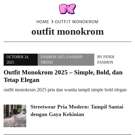
Skip
HOME
OUTFIT MONOKROM
outfit monokrom
to
content
OCTOBER 24,
FASHION 2025
,
FASHION
BY
FENDI
2025
TREND
FASHION
Outfit Monokrom 2025 – Simple, Bold, dan
Tetap Elegan
outfit monokrom 2025 pria dan wanita tampil simple bold elegan
Streetwear Pria Modern: Tampil Santai
dengan Gaya Kekinian