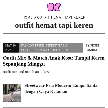
Skip
HOME
OUTFIT HEMAT TAPI KEREN
outfit hemat tapi keren
to
content
MAY 30,
FASHION TREND
,
STREETWEAR &
BY
FENDI
2025
CULTURE
,
STYLE & OUTFIT GUIDE
FASHION
Outfit Mix & Match Anak Kost: Tampil Keren
Sepanjang Minggu
outfit mix and match anak kost
Streetwear Pria Modern: Tampil Santai
dengan Gaya Kekinian