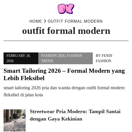
Skip
HOME
OUTFIT FORMAL MODERN
outfit formal modern
to
content
FEBRUARY 26,
FASHION 2026
,
FASHION
BY
FENDI
2026
TREND
FASHION
Smart Tailoring 2026 – Formal Modern yang
Lebih Fleksibel
smart tailoring 2026 pria dan wanita dengan outfit formal modern
fleksibel di jalan kota
Streetwear Pria Modern: Tampil Santai
dengan Gaya Kekinian