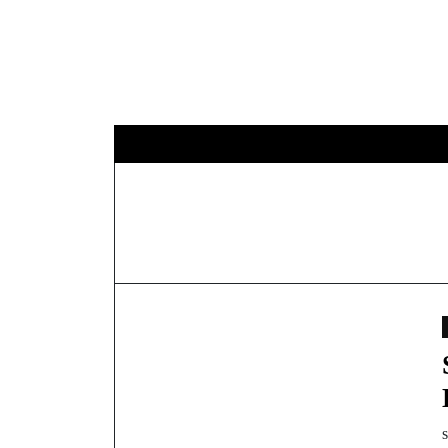
Skip
to
content
TENTANG KAMI
REFUND & RE