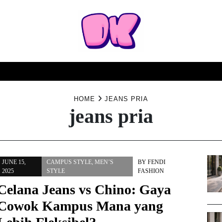
TURN
SYARAT & KETENTUAN
KEBIJAKAN PRIVASI
HOME
JEANS PRIA
jeans pria
JUNE 15,
CAMPUS STYLE
,
MEN’S
BY
FENDI
2025
STYLE
FASHION
Celana Jeans vs Chino: Gaya
Cowok Kampus Mana yang