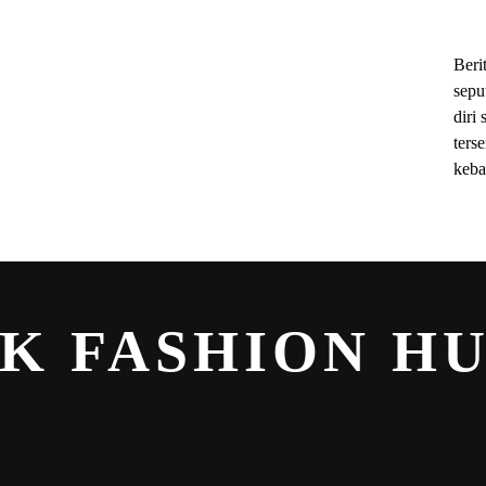
ihok
Beri
sepu
diri 
ters
keba
K FASHION H