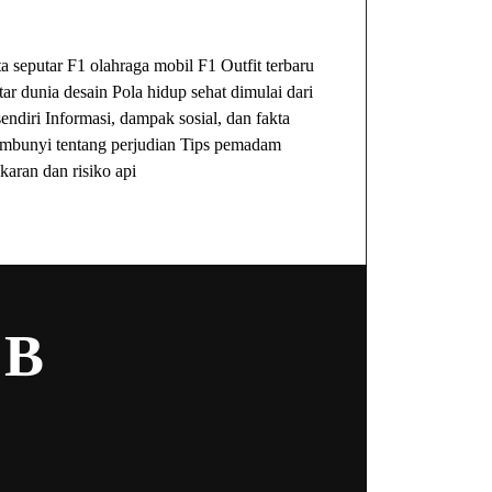
ibet
Togel Online
Evohoki
ta seputar F1 olahraga mobil F1
Outfit terbaru
tar dunia desain
Pola hidup sehat dimulai dari
sendiri
Informasi, dampak sosial, dan fakta
embunyi tentang perjudian
Tips pemadam
karan dan risiko api
UB