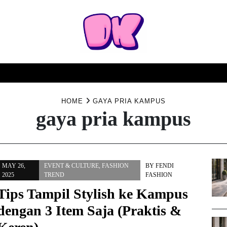
TURN
SYARAT & KETENTUAN
KEBIJAKAN PRIVASI
HOME
GAYA PRIA KAMPUS
gaya pria kampus
MAY 26,
EVENT & CULTURE
,
FASHION
BY
FENDI
2025
TREND
FASHION
Tips Tampil Stylish ke Kampus
dengan 3 Item Saja (Praktis &