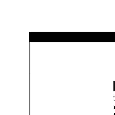
Skip
to
content
TENTANG KAMI
REFUND & RE