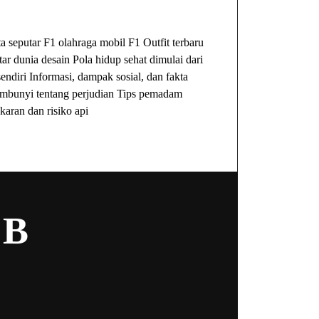
ibet
Togel Online
Evohoki
ta seputar F1 olahraga mobil F1
Outfit terbaru
tar dunia desain
Pola hidup sehat dimulai dari
sendiri
Informasi, dampak sosial, dan fakta
embunyi tentang perjudian
Tips pemadam
karan dan risiko api
UB