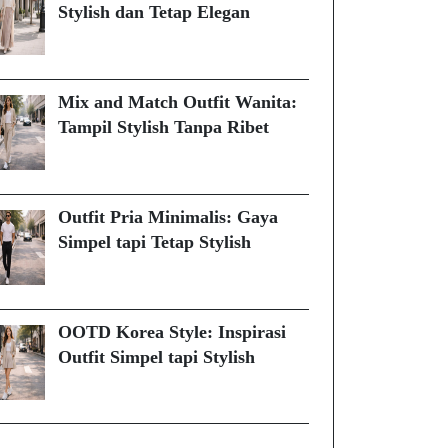
Stylish dan Tetap Elegan
Mix and Match Outfit Wanita:
Tampil Stylish Tanpa Ribet
Outfit Pria Minimalis: Gaya
Simpel tapi Tetap Stylish
OOTD Korea Style: Inspirasi
Outfit Simpel tapi Stylish