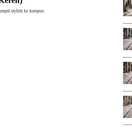
Keren)
tampil stylish ke kampus