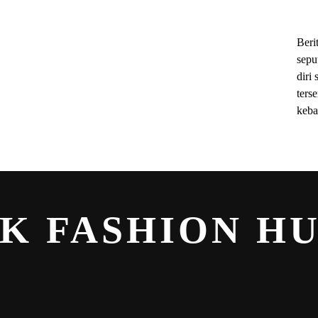
ihok
Beri
sepu
diri 
ters
keba
K FASHION H