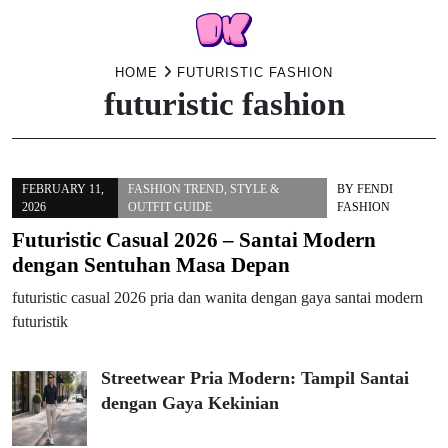
Skip
HOME
FUTURISTIC FASHION
futuristic fashion
to
content
FEBRUARY 11,
FASHION TREND
,
STYLE &
BY
FENDI
2026
OUTFIT GUIDE
FASHION
Futuristic Casual 2026 – Santai Modern
dengan Sentuhan Masa Depan
futuristic casual 2026 pria dan wanita dengan gaya santai modern
futuristik
Streetwear Pria Modern: Tampil Santai
dengan Gaya Kekinian