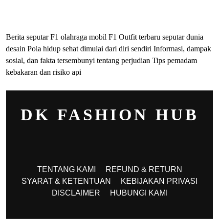
ihokibet
Togel Online
Evohoki
Berita seputar F1 olahraga mobil F1
Outfit terbaru seputar dunia
desain
Pola hidup sehat dimulai dari diri sendiri
Informasi, dampak
sosial, dan fakta tersembunyi tentang perjudian
Tips pemadam
kebakaran dan risiko api
DK FASHION HUB
TENTANG KAMI
REFUND & RETURN
SYARAT & KETENTUAN
KEBIJAKAN PRIVASI
DISCLAIMER
HUBUNGI KAMI