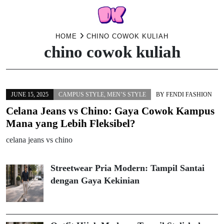
Skip
HOME
CHINO COWOK KULIAH
chino cowok kuliah
to
content
JUNE 15, 2025
CAMPUS STYLE
,
MEN’S STYLE
BY
FENDI FASHION
Celana Jeans vs Chino: Gaya Cowok Kampus
Mana yang Lebih Fleksibel?
celana jeans vs chino
Streetwear Pria Modern: Tampil Santai
dengan Gaya Kekinian