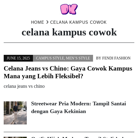
Skip
HOME
CELANA KAMPUS COWOK
celana kampus cowok
to
content
JUNE 15, 2025
CAMPUS STYLE
,
MEN’S STYLE
BY
FENDI FASHION
Celana Jeans vs Chino: Gaya Cowok Kampus
Mana yang Lebih Fleksibel?
celana jeans vs chino
Streetwear Pria Modern: Tampil Santai
dengan Gaya Kekinian