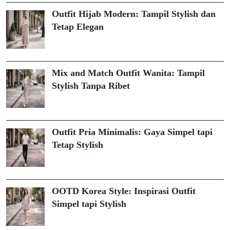
Outfit Hijab Modern: Tampil Stylish dan
Tetap Elegan
Mix and Match Outfit Wanita: Tampil
Stylish Tanpa Ribet
Outfit Pria Minimalis: Gaya Simpel tapi
Tetap Stylish
OOTD Korea Style: Inspirasi Outfit
Simpel tapi Stylish