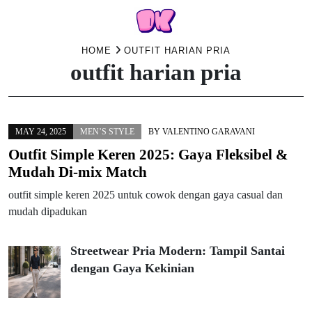
Skip
HOME
OUTFIT HARIAN PRIA
outfit harian pria
to
content
MAY 24, 2025
MEN’S STYLE
BY
VALENTINO GARAVANI
Outfit Simple Keren 2025: Gaya Fleksibel &
Mudah Di-mix Match
outfit simple keren 2025 untuk cowok dengan gaya casual dan
mudah dipadukan
Streetwear Pria Modern: Tampil Santai
dengan Gaya Kekinian