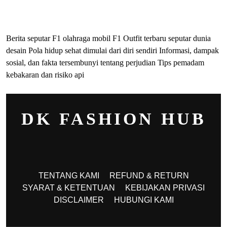
ihokibet
Togel Online
Evohoki
Berita seputar F1 olahraga mobil F1
Outfit terbaru seputar dunia
desain
Pola hidup sehat dimulai dari diri sendiri
Informasi, dampak
sosial, dan fakta tersembunyi tentang perjudian
Tips pemadam
kebakaran dan risiko api
DK FASHION HUB
TENTANG KAMI
REFUND & RETURN
SYARAT & KETENTUAN
KEBIJAKAN PRIVASI
DISCLAIMER
HUBUNGI KAMI