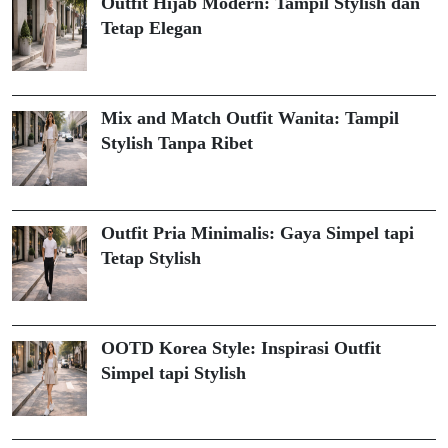
Outfit Hijab Modern: Tampil Stylish dan
Tetap Elegan
Mix and Match Outfit Wanita: Tampil
Stylish Tanpa Ribet
Outfit Pria Minimalis: Gaya Simpel tapi
Tetap Stylish
OOTD Korea Style: Inspirasi Outfit
Simpel tapi Stylish