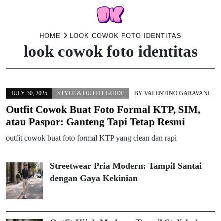
Skip
HOME
LOOK COWOK FOTO IDENTITAS
look cowok foto identitas
to
content
JULY 30, 2025
STYLE & OUTFIT GUIDE
BY
VALENTINO GARAVANI
Outfit Cowok Buat Foto Formal KTP, SIM,
atau Paspor: Ganteng Tapi Tetap Resmi
outfit cowok buat foto formal KTP yang clean dan rapi
Streetwear Pria Modern: Tampil Santai
dengan Gaya Kekinian