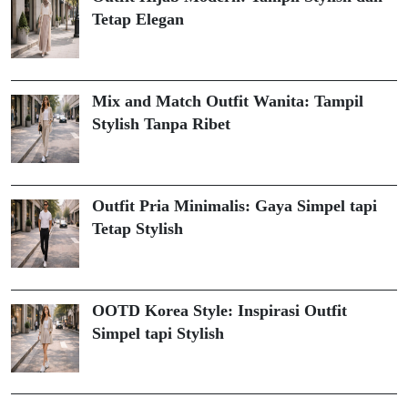
Tetap Elegan
Mix and Match Outfit Wanita: Tampil
Stylish Tanpa Ribet
Outfit Pria Minimalis: Gaya Simpel tapi
Tetap Stylish
OOTD Korea Style: Inspirasi Outfit
Simpel tapi Stylish