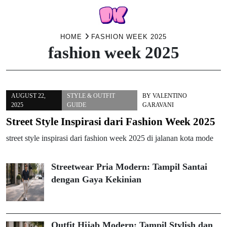
Skip
HOME
FASHION WEEK 2025
fashion week 2025
to
content
AUGUST 22,
STYLE & OUTFIT
BY
VALENTINO
2025
GUIDE
GARAVANI
Street Style Inspirasi dari Fashion Week 2025
street style inspirasi dari fashion week 2025 di jalanan kota mode
Streetwear Pria Modern: Tampil Santai
dengan Gaya Kekinian
Outfit Hijab Modern: Tampil Stylish dan