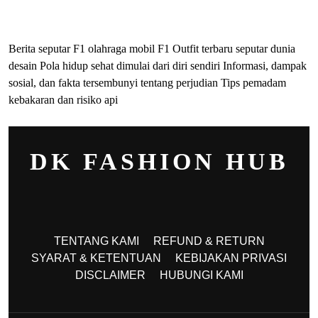
ihokibet
Togel Online
Evohoki
Berita seputar F1 olahraga mobil F1
Outfit terbaru seputar dunia
desain
Pola hidup sehat dimulai dari diri sendiri
Informasi, dampak
sosial, dan fakta tersembunyi tentang perjudian
Tips pemadam
kebakaran dan risiko api
DK FASHION HUB
TENTANG KAMI
REFUND & RETURN
SYARAT & KETENTUAN
KEBIJAKAN PRIVASI
DISCLAIMER
HUBUNGI KAMI