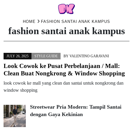
Skip
HOME
FASHION SANTAI ANAK KAMPUS
fashion santai anak kampus
to
content
JULY 26, 2025
STYLE GUIDE
BY
VALENTINO GARAVANI
Look Cowok ke Pusat Perbelanjaan / Mall:
Clean Buat Nongkrong & Window Shopping
look cowok ke mall yang clean dan santai untuk nongkrong dan
window shopping
Streetwear Pria Modern: Tampil Santai
dengan Gaya Kekinian