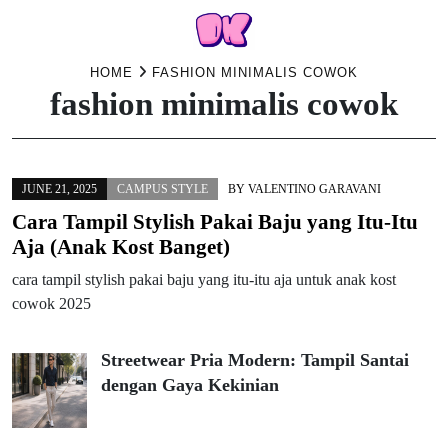
Skip
HOME
FASHION MINIMALIS COWOK
fashion minimalis cowok
to
content
JUNE 21, 2025
CAMPUS STYLE
BY
VALENTINO GARAVANI
Cara Tampil Stylish Pakai Baju yang Itu-Itu
Aja (Anak Kost Banget)
cara tampil stylish pakai baju yang itu-itu aja untuk anak kost
cowok 2025
Streetwear Pria Modern: Tampil Santai
dengan Gaya Kekinian