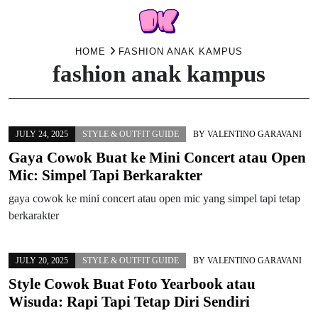
Skip
HOME
FASHION ANAK KAMPUS
fashion anak kampus
to
content
JULY 24, 2025
STYLE & OUTFIT GUIDE
BY
VALENTINO GARAVANI
Gaya Cowok Buat ke Mini Concert atau Open
Mic: Simpel Tapi Berkarakter
gaya cowok ke mini concert atau open mic yang simpel tapi tetap
berkarakter
JULY 20, 2025
STYLE & OUTFIT GUIDE
BY
VALENTINO GARAVANI
Style Cowok Buat Foto Yearbook atau
Wisuda: Rapi Tapi Tetap Diri Sendiri