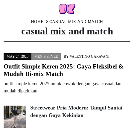
Skip
HOME
CASUAL MIX AND MATCH
casual mix and match
to
content
MAY 24, 2025
MEN’S STYLE
BY
VALENTINO GARAVANI
Outfit Simple Keren 2025: Gaya Fleksibel &
Mudah Di-mix Match
outfit simple keren 2025 untuk cowok dengan gaya casual dan
mudah dipadukan
Streetwear Pria Modern: Tampil Santai
dengan Gaya Kekinian